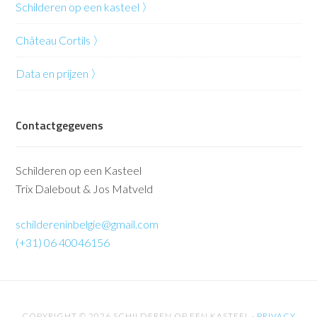
Schilderen op een kasteel 〉
Château Cortils 〉
Data en prijzen 〉
Contactgegevens
Schilderen op een Kasteel
Trix Dalebout & Jos Matveld
schildereninbelgie@gmail.com
(+31) 06 40046156
COPYRIGHT © 2026 SCHILDEREN OP EEN KASTEEL ·
PRIVACY